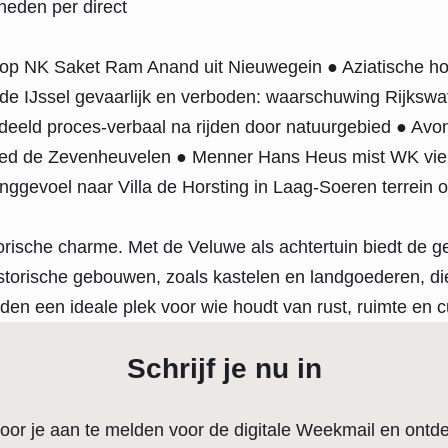
heden per direct
 op NK Saket Ram Anand uit Nieuwegein ● Aziatische ho
IJssel gevaarlijk en verboden: waarschuwing Rijkswate
deeld proces-verbaal na rijden door natuurgebied ● A
ed de Zevenheuvelen ● Menner Hans Heus mist WK vie
ggevoel naar Villa de Horsting in Laag-Soeren terrein 
orische charme. Met de Veluwe als achtertuin biedt de 
torische gebouwen, zoals kastelen en landgoederen, die e
en een ideale plek voor wie houdt van rust, ruimte en cu
Schrijf je nu in
oor je aan te melden voor de digitale Weekmail en ontde