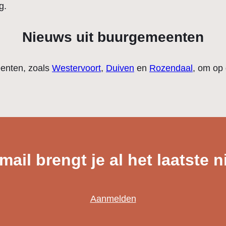
g.
Nieuws uit buurgemeenten
eenten, zoals
Westervoort
,
Duiven
en
Rozendaal
, om op 
ail brengt je al het laatste 
Aanmelden